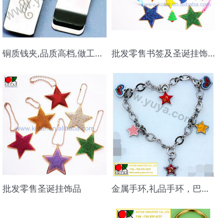
铜质钱夹,品质高档,做工精美
批发零售书签及圣诞挂饰品
批发零售圣诞挂饰品
金属手环,礼品手环，巴西手环、手链