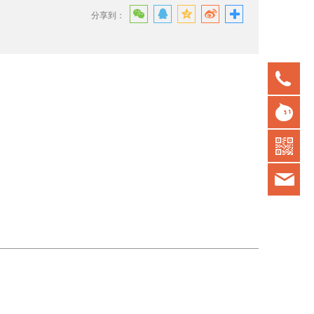
分享到：
075
gd
kot