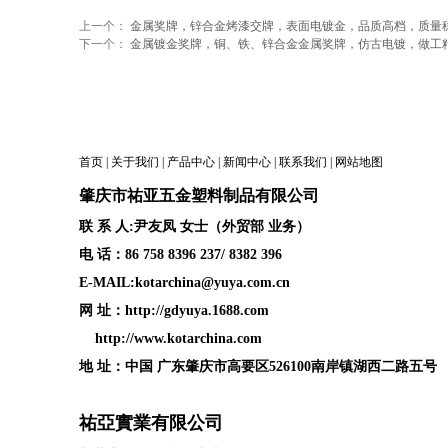
上一个：
金属奖牌，锌合金烤漆交牌，表面电镀金，品质高档，质量
下一个：
金属镀金奖牌，铜、铁、锌合金金属奖牌，仿古电镀，做工
首页
|
关于我们
|
产品中心
|
新闻中心
|
联系我们
|
网站地图
肇庆
市祐亚五金塑料制品
有限公司
联 系 人:尹友凤 女士（外贸部 业务）
电 话：86 758 8396 237/ 8382 396
E-MAIL:kotarchina@yuya.com.cn
网 址：
http://gdyuya.1688.com
http://www.kotarchina.com
地 址：中国 广东肇庆市高要区526100南岸镇湖西二路五号
祐亞實業有限公司