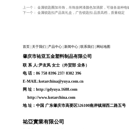
上一个：
金属锁匙圈加吊饰，吊饰放烤漆颜色加滴胶，可做各途种电
下一个：
金属锁匙扣产品装礼盒，广告锁匙扣 品质高档，质量稳定
首页
|
关于我们
|
产品中心
|
新闻中心
|
联系我们
|
网站地图
肇庆
市祐亚五金塑料制品
有限公司
联 系 人:尹友凤 女士（外贸部 业务）
电 话：86 758 8396 237/ 8382 396
E-MAIL:kotarchina@yuya.com.cn
网 址：
http://gdyuya.1688.com
http://www.kotarchina.com
地 址：中国 广东肇庆市高要区526100南岸镇湖西二路五号
祐亞實業有限公司