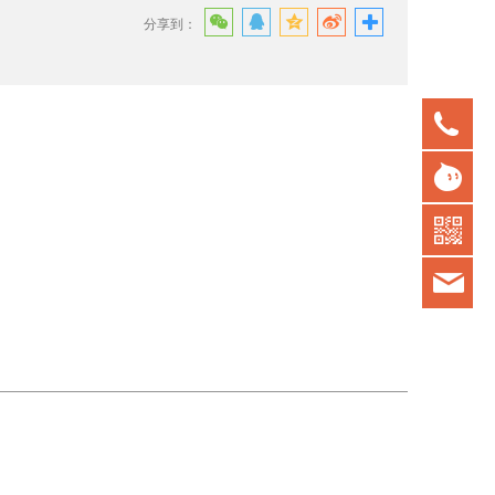
分享到：
075
gd
kot