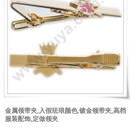
金属领带夹,入假珐琅颜色,镀金领带夹,高档
服装配饰,定做领夹