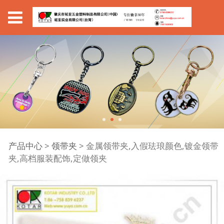
金属领带夹,入假珐琅颜
产品中心
>
领带夹
>
金属领带夹,入假珐琅颜色,镀金领带
夹,高档服装配饰,定做领夹
色,镀金领带夹,高档服装
配饰,定做领夹