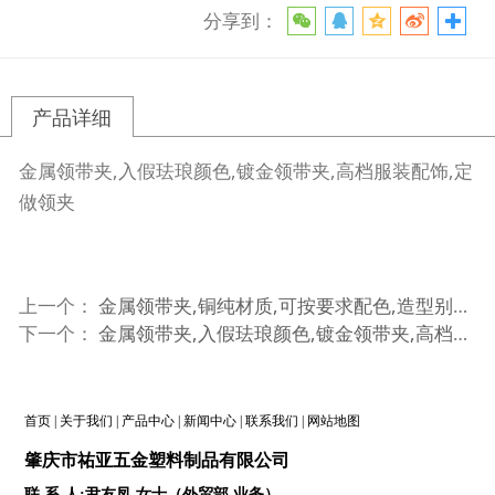
分享到：
产品详细
金属领带夹,入假珐琅颜色,镀金领带夹,高档服装配饰,定
做领夹
上一个：
金属领带夹,铜纯材质,可按要求配色,造型别致,设计独特
下一个：
金属领带夹,入假珐琅颜色,镀金领带夹,高档服装配饰,定做领夹
首页
|
关于我们
|
产品中心
|
新闻中心
|
联系我们
|
网站地图
肇庆
市祐亚五金塑料制品
有限公司
联 系 人:尹友凤 女士（外贸部 业务）