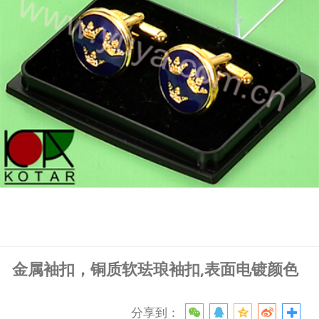
金属袖扣，铜质软珐琅袖扣,表面电镀颜色
分享到：