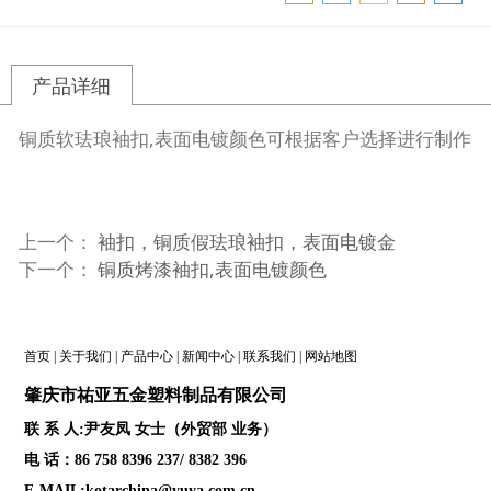
产品详细
铜质软珐琅袖扣,表面电镀颜色可根据客户选择进行制作
上一个：
袖扣，铜质假珐琅袖扣，表面电镀金
下一个：
铜质烤漆袖扣,表面电镀颜色
首页
|
关于我们
|
产品中心
|
新闻中心
|
联系我们
|
网站地图
肇庆
市祐亚五金塑料制品
有限公司
联 系 人:尹友凤 女士（外贸部 业务）
电 话：86 758 8396 237/ 8382 396
E-MAIL:kotarchina@yuya.com.cn