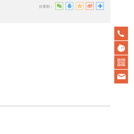
分享到：
075
gd
kot