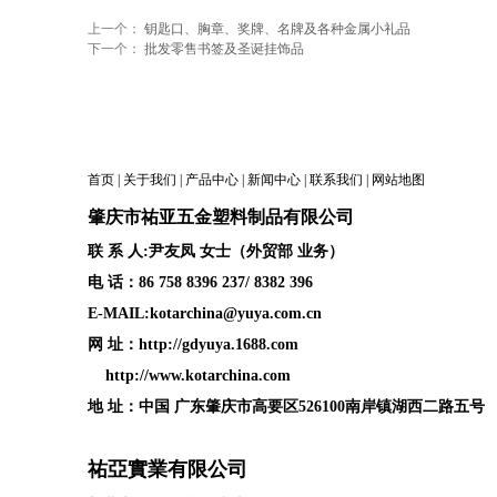
上一个：
钥匙口、胸章、奖牌、名牌及各种金属小礼品
下一个：
批发零售书签及圣诞挂饰品
首页
|
关于我们
|
产品中心
|
新闻中心
|
联系我们
|
网站地图
肇庆
市祐亚五金塑料制品
有限公司
联 系 人:尹友凤 女士（外贸部 业务）
电 话：86 758 8396 237/ 8382 396
E-MAIL:kotarchina@yuya.com.cn
网 址：
http://gdyuya.1688.com
http://www.kotarchina.com
地 址：中国 广东肇庆市高要区526100南岸镇湖西二路五号
祐亞實業有限公司