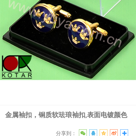
金属袖扣，铜质软珐琅袖扣,表面电镀颜色
分享到：