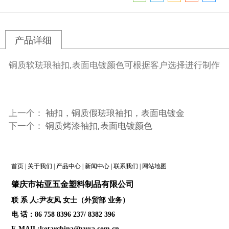
产品详细
铜质软珐琅袖扣,表面电镀颜色可根据客户选择进行制作
上一个：
袖扣，铜质假珐琅袖扣，表面电镀金
下一个：
铜质烤漆袖扣,表面电镀颜色
首页
|
关于我们
|
产品中心
|
新闻中心
|
联系我们
|
网站地图
肇庆
市祐亚五金塑料制品
有限公司
联 系 人:尹友凤 女士（外贸部 业务）
电 话：86 758 8396 237/ 8382 396
E-MAIL:kotarchina@yuya.com.cn