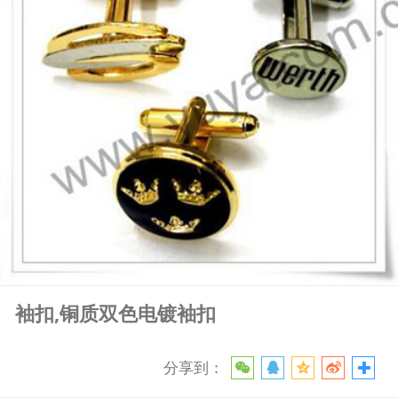
袖扣,铜质双色电镀袖扣
分享到：