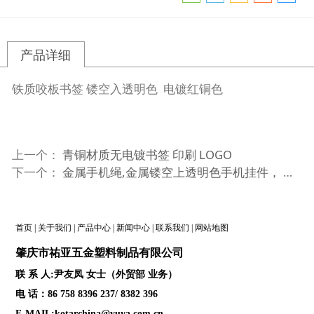
产品详细
铁质咬板书签 镂空入透明色 电镀红铜色
上一个：
青铜材质无电镀书签 印刷 LOGO
下一个：
金属手机绳,金属镂空上透明色手机挂件， 包包吊饰
首页
|
关于我们
|
产品中心
|
新闻中心
|
联系我们
|
网站地图
肇庆
市祐亚五金塑料制品
有限公司
联 系 人:尹友凤 女士（外贸部 业务）
电 话：86 758 8396 237/ 8382 396
E-MAIL:kotarchina@yuya.com.cn