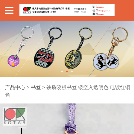
铁质咬板书签 镂空入透
产品中心
>
书签
>
铁质咬板书签 镂空入透明色 电镀红铜
色
明色 电镀红铜色