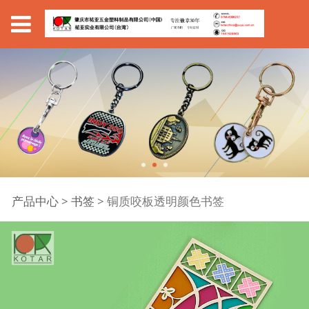
铜质咬板透明颜色书签
产品中心
>
书签
>
铜质咬板透明颜色书签