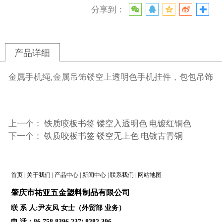
分享到：
产品详细
金属手机绳,金属吊饰镂空上透明色手机挂件，包包吊饰
上一个：
铁质咬板书签 镂空入透明色 电镀红铜色
下一个：
铁质咬板书签 镂空无上色 电镀古青铜
首页
|
关于我们
|
产品中心
|
新闻中心
|
联系我们
|
网站地图
肇庆
市祐亚五金塑料制品
有限公司
联 系 人:尹友凤 女士（外贸部 业务）
电 话：86 758 8396 237/ 8382 396