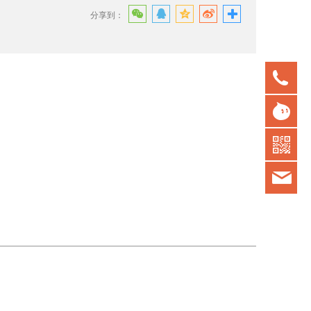
分享到：
075
gd
kot