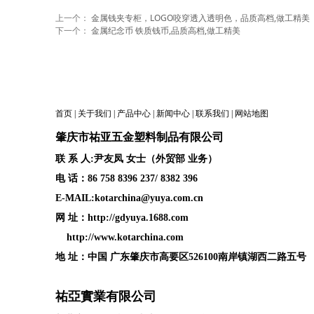
上一个：
金属钱夹专柜，LOGO咬穿透入透明色，品质高档,做工精美
下一个：
金属纪念币 铁质钱币,品质高档,做工精美
首页
|
关于我们
|
产品中心
|
新闻中心
|
联系我们
|
网站地图
肇庆
市祐亚五金塑料制品
有限公司
联 系 人:尹友凤 女士（外贸部 业务）
电 话：86 758 8396 237/ 8382 396
E-MAIL:kotarchina@yuya.com.cn
网 址：
http://gdyuya.1688.com
http://www.kotarchina.com
地 址：中国 广东肇庆市高要区526100南岸镇湖西二路五号
祐亞實業有限公司