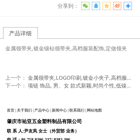
分享到：
产品详细
金属领带夹,镀金镶钻领带夹,高档服装配饰,定做领夹
上一个：
金属领带夹,LOGO印刷,镀金小夹子,高档服装配饰,定做领夹
下一个：
项链 饰品, 男、女 款式新颖,时尚个性,低镍处理
首页
|
关于我们
|
产品中心
|
新闻中心
|
联系我们
|
网站地图
肇庆
市祐亚五金塑料制品
有限公司
联 系 人:尹友凤 女士（外贸部 业务）
电 话：86 758 8396 237/ 8382 396