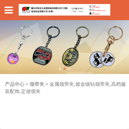
金属领带夹,镀金镶钻领
产品中心
>
领带夹
>
金属领带夹,镀金镶钻领带夹,高档服
装配饰,定做领夹
带夹,高档服装配饰,定做
领夹