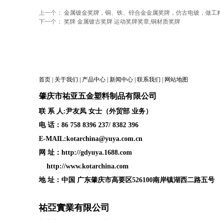
上一个：
金属镀金奖牌，铜、铁、锌合金金属奖牌，仿古电镀，做工
下一个：
奖牌 金属镀古奖牌 运动奖牌奖章,铜材质奖牌
首页
|
关于我们
|
产品中心
|
新闻中心
|
联系我们
|
网站地图
肇庆
市祐亚五金塑料制品
有限公司
联 系 人:尹友凤 女士（外贸部 业务）
电 话：86 758 8396 237/ 8382 396
E-MAIL:kotarchina@yuya.com.cn
网 址：
http://gdyuya.1688.com
http://www.kotarchina.com
地 址：中国 广东肇庆市高要区526100南岸镇湖西二路五号
祐亞實業有限公司