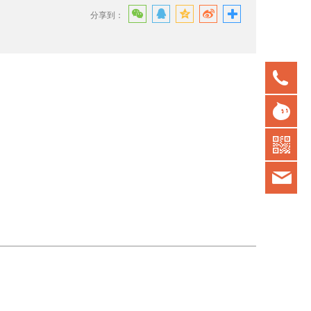
分享到：
075
gd
kot