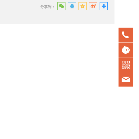
分享到：
075
gd
kot