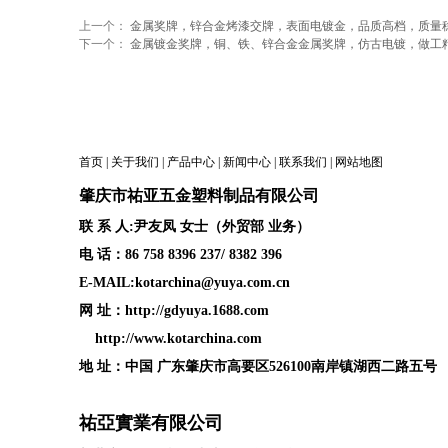
上一个：
金属奖牌，锌合金烤漆交牌，表面电镀金，品质高档，质量
下一个：
金属镀金奖牌，铜、铁、锌合金金属奖牌，仿古电镀，做工
首页
|
关于我们
|
产品中心
|
新闻中心
|
联系我们
|
网站地图
肇庆
市祐亚五金塑料制品
有限公司
联 系 人:尹友凤 女士（外贸部 业务）
电 话：86 758 8396 237/ 8382 396
E-MAIL:kotarchina@yuya.com.cn
网 址：
http://gdyuya.1688.com
http://www.kotarchina.com
地 址：中国 广东肇庆市高要区526100南岸镇湖西二路五号
祐亞實業有限公司