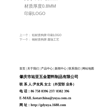
材质厚度0.8MM
印刷LOGO
上一个：
铝材质狗牌 印刷LOGO
下一个：
铜材质狗牌 腐蚀工艺
首页
|
关于我们
|
产品中心
|
新闻中心
|
联系我们
|
网站地图
肇庆
市祐亚五金塑料制品
有限公司
联 系 人:尹友凤 女士（外贸部 业务）
电 话：86 758 8396 237/ 8382 396
E-MAIL:kotarchina@yuya.com.cn
网 址：
http://gdyuya.1688.com