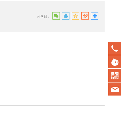
分享到：
075
gd
kot