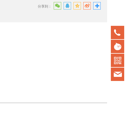
分享到：
075
gd
kot