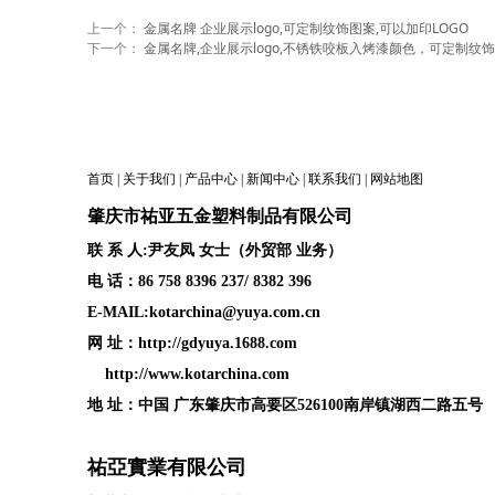
上一个：
金属名牌 企业展示logo,可定制纹饰图案,可以加印LOGO
下一个：
金属名牌,企业展示logo,不锈铁咬板入烤漆颜色，可定制纹
首页
|
关于我们
|
产品中心
|
新闻中心
|
联系我们
|
网站地图
肇庆
市祐亚五金塑料制品
有限公司
联 系 人:尹友凤 女士（外贸部 业务）
电 话：86 758 8396 237/ 8382 396
E-MAIL:kotarchina@yuya.com.cn
网 址：
http://gdyuya.1688.com
http://www.kotarchina.com
地 址：中国 广东肇庆市高要区526100南岸镇湖西二路五号
祐亞實業有限公司