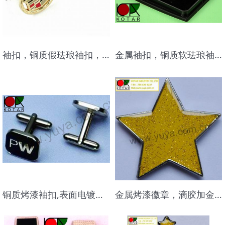
袖扣，铜质假珐琅袖扣，表面电镀金
金属袖扣，铜质软珐琅袖扣,表面电镀颜色
铜质烤漆袖扣,表面电镀颜色
金属烤漆徽章，滴胶加金葱粉徽章，金属徽章