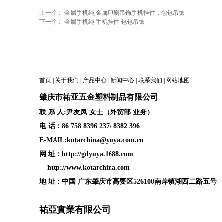
上一个：
金属手机绳,金属印刷吊饰手机挂件，包包吊饰
下一个：
金属手机绳 手机挂件 包包吊饰
首页
|
关于我们
|
产品中心
|
新闻中心
|
联系我们
|
网站地图
肇庆
市祐亚五金塑料制品
有限公司
联 系 人:尹友凤 女士（外贸部 业务）
电 话：86 758 8396 237/ 8382 396
E-MAIL:kotarchina@yuya.com.cn
网 址：
http://gdyuya.1688.com
http://www.kotarchina.com
地 址：中国 广东肇庆市高要区526100南岸镇湖西二路五号
祐亞實業有限公司