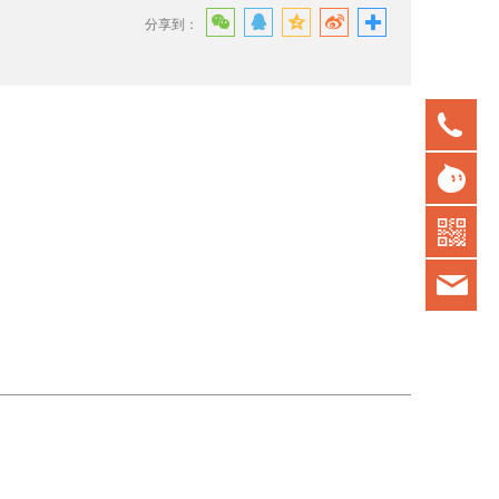
分享到：
075
gd
kot