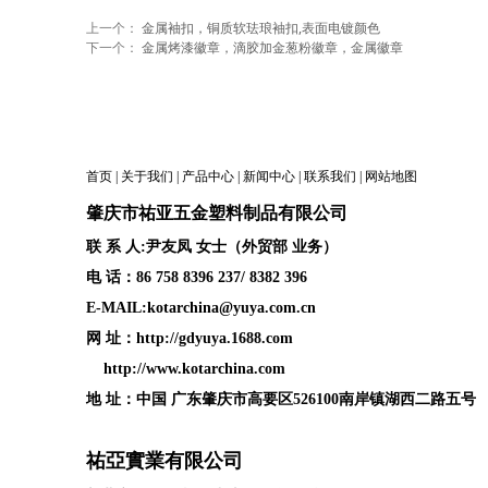
上一个：
金属袖扣，铜质软珐琅袖扣,表面电镀颜色
下一个：
金属烤漆徽章，滴胶加金葱粉徽章，金属徽章
首页
|
关于我们
|
产品中心
|
新闻中心
|
联系我们
|
网站地图
肇庆
市祐亚五金塑料制品
有限公司
联 系 人:尹友凤 女士（外贸部 业务）
电 话：86 758 8396 237/ 8382 396
E-MAIL:kotarchina@yuya.com.cn
网 址：
http://gdyuya.1688.com
http://www.kotarchina.com
地 址：中国 广东肇庆市高要区526100南岸镇湖西二路五号
祐亞實業有限公司