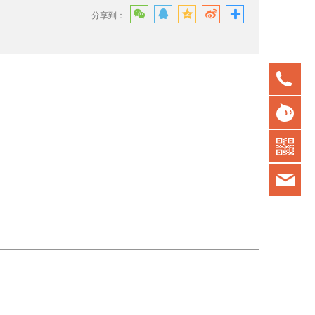
分享到：
075
gd
kot