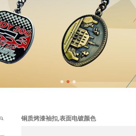
电镀颜色
铜质烤漆袖扣,表面电镀颜色