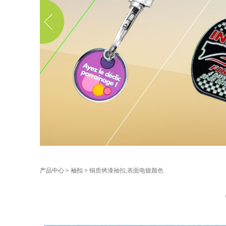
铜质烤漆袖扣,表面
产品中心
>
袖扣
>
铜质烤漆袖扣,表面电镀颜色